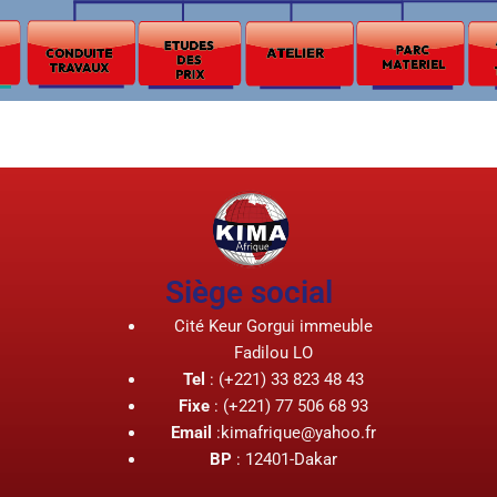
Siège social
Cité Keur Gorgui immeuble
Fadilou LO
Tel
: (+221) 33 823 48 43
Fixe
: (+221) 77 506 68 93
Email
:kimafrique@yahoo.fr
BP
: 12401-Dakar